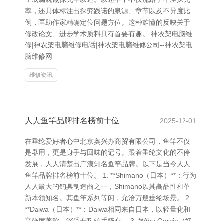
率，还具体标注出探究践诺的泉源、章节以及不异度比
例，匡助作家精确定位问题方位。这种难懂的反映关于
修改论文、进步学术质料具有首要有趣。 神农架电脑维
修|神农架电脑维修电话|神农架电脑维修公司--神农架电
脑维修网
维修资讯
人人鱼竿品牌排名榜前十位
2025-12-01
在垂纶爱好者心中北京奥兴办商贸有限公司，鱼竿不仅
是器用，更是身手与回味的记号。跟着垂纶文化的不停
发展，人人清楚出广漠知名鱼竿品牌。以下是当今人人
鱼竿品牌排名榜前十位。 1. **Shimano（日本）**：行为
人人最大的钓具制造商之一，Shimano以其高品性和革
新本领知名。其鱼竿系列等闲，允洽万般垂纶场景。 2.
**Daiwa（日本）**：Daiwa相同来自日本，以轻量化和
高强度著称，深受专科钓手醉心。 3. **Abu Garcia（好