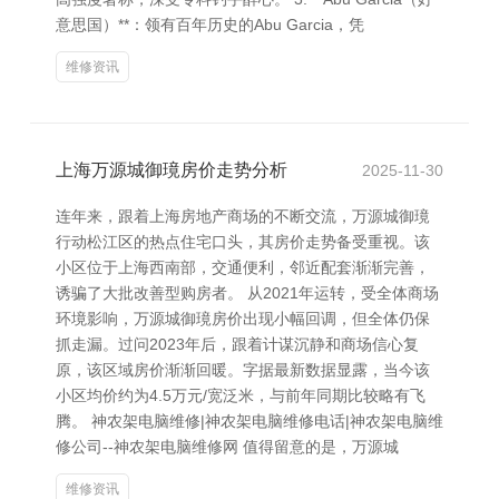
意思国）**：领有百年历史的Abu Garcia，凭
维修资讯
上海万源城御璄房价走势分析
2025-11-30
连年来，跟着上海房地产商场的不断交流，万源城御璄
行动松江区的热点住宅口头，其房价走势备受重视。该
小区位于上海西南部，交通便利，邻近配套渐渐完善，
诱骗了大批改善型购房者。 从2021年运转，受全体商场
环境影响，万源城御璄房价出现小幅回调，但全体仍保
抓走漏。过问2023年后，跟着计谋沉静和商场信心复
原，该区域房价渐渐回暖。字据最新数据显露，当今该
小区均价约为4.5万元/宽泛米，与前年同期比较略有飞
腾。 神农架电脑维修|神农架电脑维修电话|神农架电脑维
修公司--神农架电脑维修网 值得留意的是，万源城
维修资讯