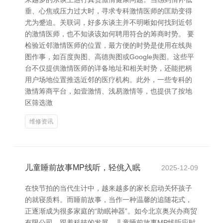
垂、心焦或压力过大时，寻求专科激情医师的匡助变得
尤为蹙迫。关联词，好多东谈主并不明晰如何找到近邻
的激情医师，也不知谈该如何聘用符合的筹商时势。 要
检验近邻激情医师的位置，最方便的时势是使用在线舆
图作事，如百度舆图、高德舆图或Google舆图。这些平
台不仅提供激情医师的详备地址和相关时势，还能把柄
用户场地位置推选近邻的医疗机构。此外，一些专科的
激情筹商平台，如壹激情、浅易激情等，也提供了按地
区筛选激
维修资讯
儿童睡前故事MP线听，轻佻入眠
2025-12-09
在快节拍的当代生计中，越来越多的家长启动关怀孩子
的就寝质料。而睡前故事，当作一种温馨的追随花式，
正逐渐成为很多家庭的“助眠神器”。如今北京奥兴办商贸
有限公司，跟着科技的发展，儿童睡前故事MP线听应时