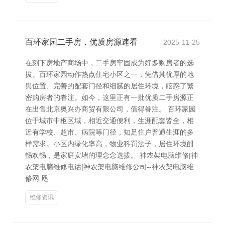
百环家园二手房，优质房源速看
2025-11-25
在刻下房地产商场中，二手房牢固成为好多购房者的选
拔。百环家园动作热点住宅小区之一，凭借其优厚的地
舆位置、完善的配套门径和细腻的居住环境，眩惑了繁
密购房者的眷注。如今，这里正有一批优质二手房源正
在出售北京奥兴办商贸有限公司，值得眷注。 百环家园
位于城市中枢区域，相近交通便利，生涯配套皆全，相
近有学校、超市、病院等门径，知足住户普通生涯的多
样需求。小区内绿化率高，物业科罚法子，居住环境酣
畅欢畅，是家庭安堵的理念念选拔。 神农架电脑维修|神
农架电脑维修电话|神农架电脑维修公司--神农架电脑维
修网 咫
维修资讯