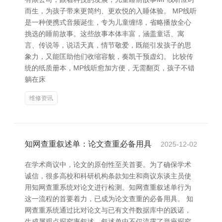
而生，为孩子带来更简约、更欢悦的入睡体验。 MP线听
是一种便携式音频诞生，专为儿童缠绵，省略播放全心
挑选的睡前故事。这些故事本体丰富，涵盖童话、寓
言、传说等，说话天真，情节敬爱，既能引发孩子的思
象力，又能匡助他们收缩容貌，奏凯干预虚幻。 比较传
统的纸质册本，MP线听愈加方便，无需翻页，孩子不错
躺在床
维修资讯
知网查重叙述单：论文查重必备用具
2025-12-02
在学术商议中，论文的原创性至关首要。为了确保学术
诚信，很多高校和科研机构条款知生和商议东谈主员使
用知网查重系统对论文进行检测。知网查重叙述单行为
这一流程的首要着力，已成为论文查重的必备用具。 知
网查重系统通过比对论文与已有文件数据库中的践诺，
生成属观点探究率叙述。叙述单中不仅流露了举座探究